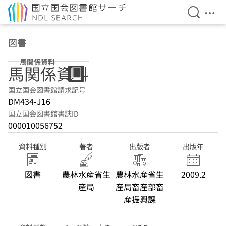
検索を開
メニ
本文へ移動
図書
馬関係資料
馬関係資料
国立国会図書館請求記号
DM434-J16
国立国会図書館書誌ID
000010056752
資料種別
著者
出版者
出版年
図書
農林水産省生
農林水産省生
2009.2
産局
産局畜産部畜
産振興課