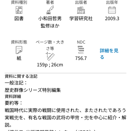
資料種別
著者
出版者
出版年
図書
小和田哲男
学習研究社
2009.3
監修ほか
資料形態
ページ数・大き
NDC
さ等
詳細を見
る
紙
756.7
159p ; 26cm
資料に関する注記
一般注記：
歴史群像シリーズ特別編集
資料詳細
要約等：
戦国時代に実際の戦闘に使用された、またされたであろう
実戦兜を、有名な戦国の武将の甲冑・兜を中心に紹介・解
説。