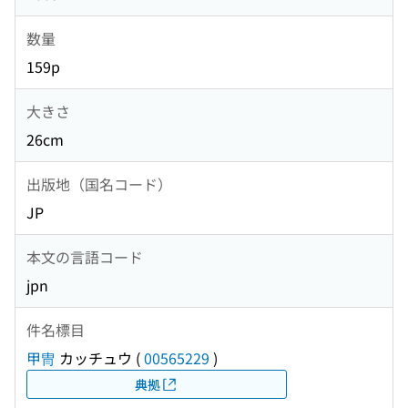
数量
159p
大きさ
26cm
出版地（国名コード）
JP
本文の言語コード
jpn
件名標目
甲冑
カッチュウ
(
00565229
)
典拠