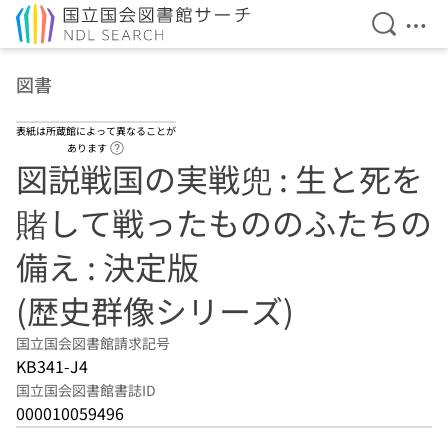
検索を開
メニ
本文へ移動
図書
表紙は所蔵館によって異なることが
ヘルプページへのリンク
あります
図説戦国の実戦兜 : 生と死を
賭して戦ったもののふたちの
備え : 決定版
(歴史群像シリーズ)
国立国会図書館請求記号
KB341-J4
国立国会図書館書誌ID
000010059496