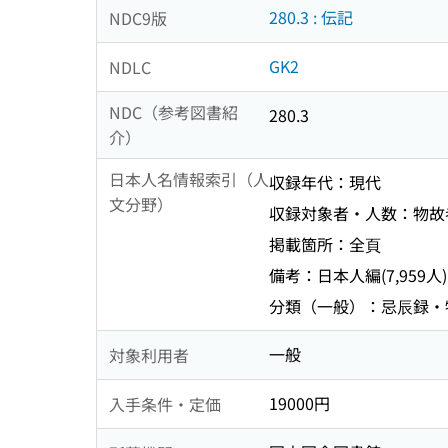
280.3 : 伝記
NDC9版
GK2
NDLC
NDC（参考図書紹
280.3
介）
日本人名情報索引（人
収録年代：現代
文分野）
収録対象者・人数：物故者 
掲載箇所：全頁
備考：日本人編(7,959人
分類（一般）：忌辰録・
一般
対象利用者
19000円
入手条件・定価