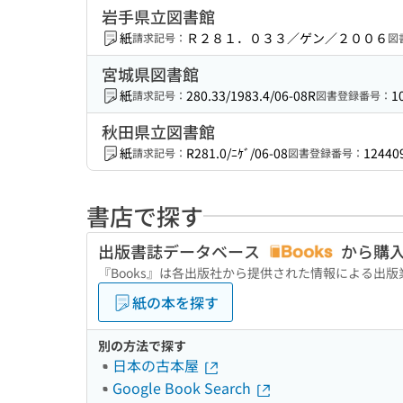
岩手県立図書館
紙
Ｒ２８１．０３３／ゲン／２００６
請求記号：
図
宮城県図書館
紙
280.33/1983.4/06-08R
1
請求記号：
図書登録番号：
秋田県立図書館
紙
R281.0/ﾆｹﾞ/06-08
12440
請求記号：
図書登録番号：
書店で探す
出版書誌データベース
から購
『Books』は各出版社から提供された情報による出
紙の本を探す
別の方法で探す
日本の古本屋
Google Book Search