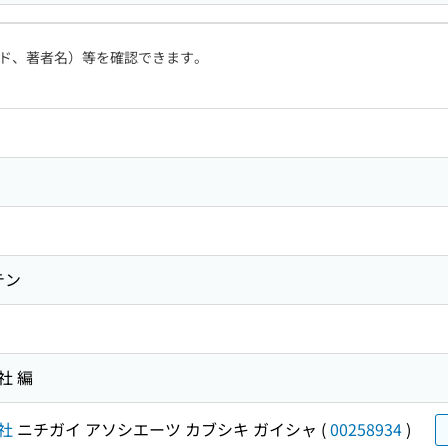
ド、著者名）等を確認できます。
テン
社 編
社
ニチガイ アソシエーツ カブシキ ガイシャ
(
00258934
)