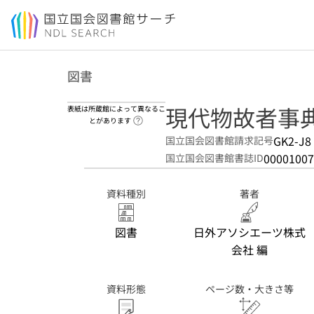
本文へ移動
図書
現代物故者事典. 
表紙は所蔵館によって異なるこ
ヘルプページへのリンク
とがあります
GK2-J8
国立国会図書館請求記号
00001007
国立国会図書館書誌ID
資料種別
著者
図書
日外アソシエーツ株式
会社 編
資料形態
ページ数・大きさ等