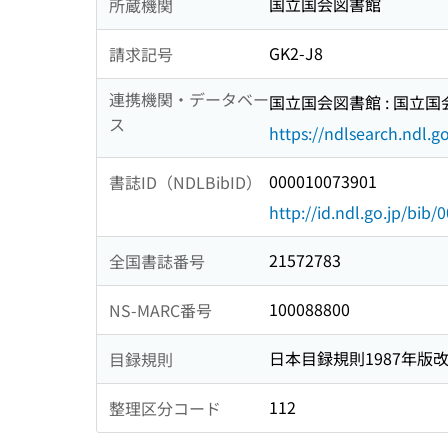
国立国会図書館
所蔵機関
GK2-J8
請求記号
連携機関・データベー
国立国会図書館 : 国立
ス
https://ndlsearch.ndl.go
000010073901
書誌ID（NDLBibID）
http://id.ndl.go.jp/bib
21572783
全国書誌番号
100088800
NS-MARC番号
日本目録規則1987年版
目録規則
112
整理区分コード