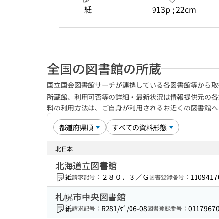
紙
913p ; 22cm
全国の図書館の所蔵
国立国会図書館サーチが連携している各図書館等から取
所蔵館、利用可否等の詳細・最新状況は情報提供元の各
料の利用方法は、ご自身が利用されるお近くの図書館
北日本
北海道立図書館
紙
２８０．３／Ｇ
1109417
請求記号：
図書登録番号：
札幌市中央図書館
紙
R281/ｹﾞ/06-08
0117967
請求記号：
図書登録番号：