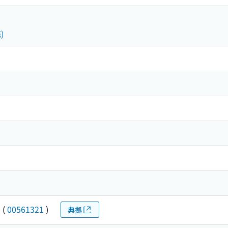
)
ン
(
00561321
)
典拠