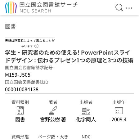
検索を開
メニ
本文へ移動
図書
表紙は所蔵館によって異なることが
ヘルプページへのリンク
あります
学生・研究者のための使える! PowerPointスライ
ドデザイン : 伝わるプレゼン1つの原理と3つの技術
国立国会図書館請求記号
M159-J505
国立国会図書館書誌ID
000010084138
資料種別
著者
出版者
出版年
図書
宮野公樹 著
化学同人
2009.4
資料形態
ページ数・大き
NDC