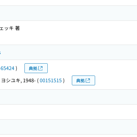
ェッキ 著
s
465424
)
典拠
ヨシユキ, 1948-
(
00151515
)
典拠