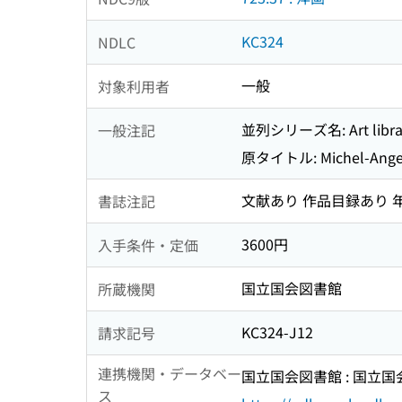
KC324
NDLC
一般
対象利用者
並列シリーズ名: Art librar
一般注記
原タイトル: Michel-Ang
文献あり 作品目録あり 
書誌注記
3600円
入手条件・定価
国立国会図書館
所蔵機関
KC324-J12
請求記号
連携機関・データベー
国立国会図書館 : 国立
ス