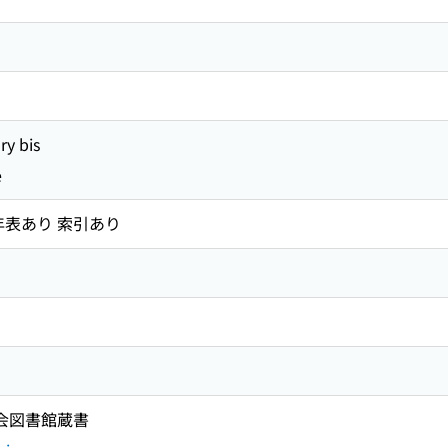
y bis
e
年表あり 索引あり
国会図書館蔵書