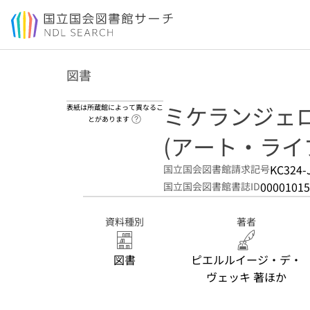
本文へ移動
図書
ミケランジェ
表紙は所蔵館によって異なるこ
ヘルプページへのリンク
とがあります
(アート・ライブ
KC324-
国立国会図書館請求記号
00001015
国立国会図書館書誌ID
資料種別
著者
図書
ピエルルイージ・デ・
ヴェッキ 著ほか