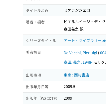
ミケランジェロ
タイトルよみ
ピエルルイージ・デ・ヴ
著者・編者
森田義之 訳
アート・ライブラリーbi
シリーズタイトル
著者標目
De Vecchi, Pierluigi
(
00
森田, 義之, 1948-
モリタ, 
東京 : 西村書店
出版事項
2009.5
出版年月日等
2009
出版年（W3CDTF）