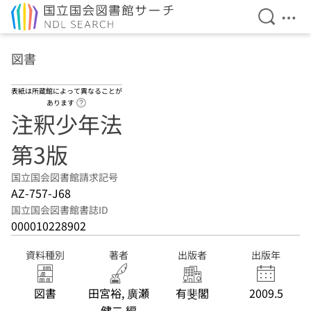
検索を開
メニ
本文へ移動
図書
表紙は所蔵館によって異なることが
ヘルプページへのリンク
あります
注釈少年法
第3版
国立国会図書館請求記号
AZ-757-J68
国立国会図書館書誌ID
000010228902
資料種別
著者
出版者
出版年
図書
田宮裕, 廣瀬
有斐閣
2009.5
健二 編