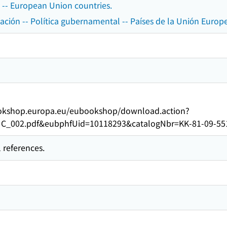
 -- European Union countries.
ación -- Política gubernamental -- Países de la Unión Europ
bookshop.europa.eu/eubookshop/download.action?
C_002.pdf&eubphfUid=10118293&catalogNbr=KK-81-09-55
 references.