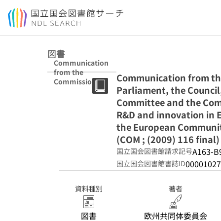
本文へ移動
図書
Communication
from the
Communication from th
Commission to
Parliament, the Council
the European
Parliament, the
Committee and the Commi
Council, the
R&D and innovation in E
European
the European Communit
Economic and
Social
(COM ; (2009) 116 final)
Committee and
A163-B
国立国会図書館請求記号
the Committee
00001027
国立国会図書館書誌ID
of the Regions :
a strategy for
ICT R&D and
資料種別
著者
innovation in
Europe : raising
the game /
図書
欧州共同体委員会