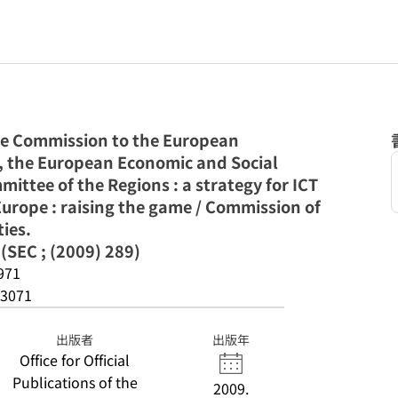
e Commission to the European
, the European Economic and Social
ttee of the Regions : a strategy for ICT
urope : raising the game / Commission of
ies.
 (SEC ; (2009) 289)
971
3071
出版者
出版年
Office for Official
Publications of the
2009.