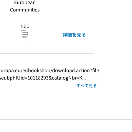
European
Communities
NDC
詳細を見る
-
.europa.eu/eubookshop/download.action?file
ubphfUid=10118293&catalogNbr=K...
すべて見る