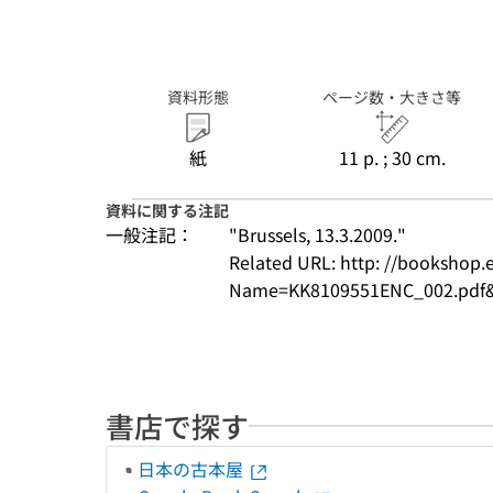
Commission of
the European
Communities.
(COM ; (2009)
116 final) (SEC ;
資料形態
ページ数・大きさ等
(2009) 289)
紙
11 p. ; 30 cm.
資料に関する注記
一般注記：
"Brussels, 13.3.2009."
Related URL: http: //bookshop
Name=KK8109551ENC_002.pdf&e
書店で探す
日本の古本屋