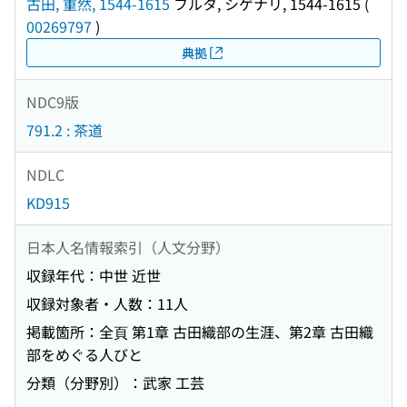
古田, 重然, 1544-1615
フルタ, シゲナリ, 1544-1615
(
00269797
)
典拠
NDC9版
791.2 : 茶道
NDLC
KD915
日本人名情報索引（人文分野）
収録年代：中世 近世
収録対象者・人数：11人
掲載箇所：全頁 第1章 古田織部の生涯、第2章 古田織
部をめぐる人びと
分類（分野別）：武家 工芸