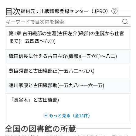
目次
提供元：出版情報登録センター（JPRO）
ヘルプペ
キー
第1章 古田織部の生涯(古田左介(織部)の生誕から仕官
まで(一五四四〜六〇)
織田信長に仕える古田左介(織部)(一五六〇〜八二)
豊臣秀吉と古田織部正(一五八二〜九八)
徳川家康と古田織部助(一五九八〜一六一五)
「長谷木」と古田織部)
もっと見る（全14件）
全国の図書館の所蔵