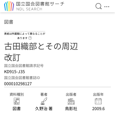
検索を開
メニ
本文へ移動
図書
表紙は所蔵館によって異なることが
ヘルプページへのリンク
あります
古田織部とその周辺
改訂
国立国会図書館請求記号
KD915-J35
国立国会図書館書誌ID
000010298127
資料種別
著者
出版者
出版年
図書
久野治 著
鳥影社
2009.6