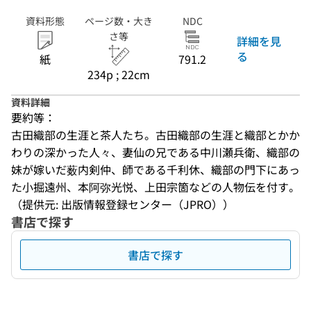
資料形態
ページ数・大き
NDC
さ等
詳細を見
る
紙
791.2
234p ; 22cm
資料詳細
要約等：
古田織部の生涯と茶人たち。古田織部の生涯と織部とかか
わりの深かった人々、妻仙の兄である中川瀬兵衛、織部の
妹が嫁いだ薮内剣仲、師である千利休、織部の門下にあっ
た小掘遠州、本阿弥光悦、上田宗箇などの人物伝を付す。
（提供元: 出版情報登録センター（JPRO））
書店で探す
書店で探す