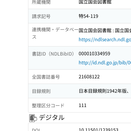
国立国会図書館
所蔵機関
特54-119
請求記号
連携機関・データベー
国立国会図書館 : 国立
ス
https://ndlsearch.ndl.go
000010334959
書誌ID（NDLBibID）
http://id.ndl.go.jp/bib
21608122
全国書誌番号
日本目録規則1942年版、1
目録規則
111
整理区分コード
デジタル
10.11501/1239153
DOI