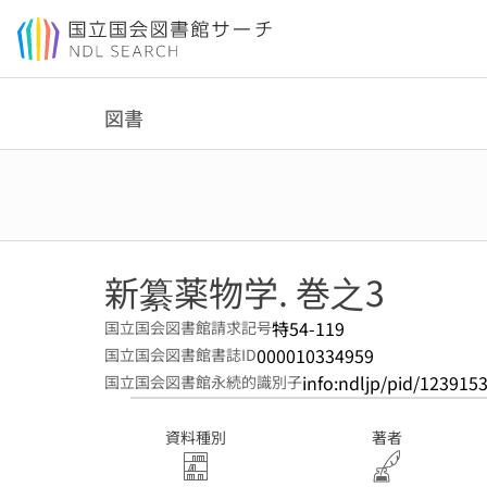
本文へ移動
図書
新纂薬物学. 巻之3
特54-119
国立国会図書館請求記号
000010334959
国立国会図書館書誌ID
info:ndljp/pid/123915
国立国会図書館永続的識別子
資料種別
著者