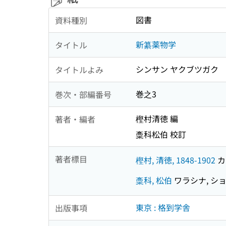
図書
資料種別
新纂薬物学
タイトル
シンサン ヤクブツガク
タイトルよみ
巻之3
巻次・部編番号
樫村清徳 編
著者・編者
稾科松伯 校訂
著者標目
樫村, 清徳, 1848-1902
カ
稾科, 松伯
ワラシナ, シ
東京 : 格到学舎
出版事項