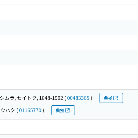
シムラ, セイトク, 1848-1902
(
00483365
)
典拠
ョウハク
(
01165770
)
典拠