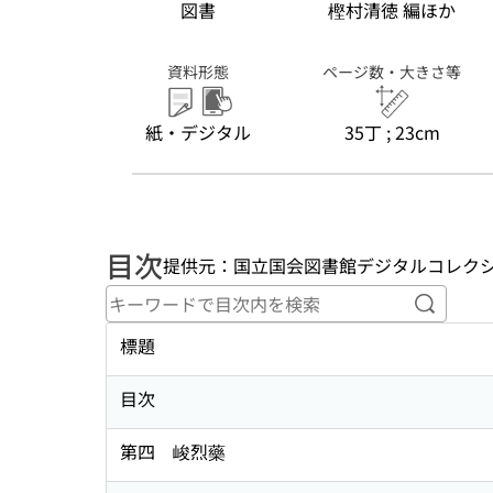
図書
樫村清徳 編ほか
資料形態
ページ数・大きさ等
紙・デジタル
35丁 ; 23cm
目次
提供元：国立国会図書館デジタルコレク
キーワ
標題
目次
第四 峻烈藥