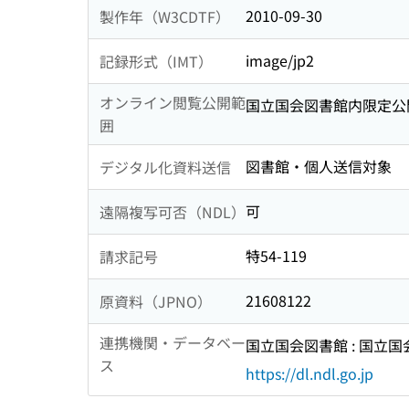
2010-09-30
製作年（W3CDTF）
image/jp2
記録形式（IMT）
オンライン閲覧公開範
国立国会図書館内限定公
囲
図書館・個人送信対象
デジタル化資料送信
可
遠隔複写可否（NDL）
特54-119
請求記号
21608122
原資料（JPNO）
連携機関・データベー
国立国会図書館 : 国立
ス
https://dl.ndl.go.jp