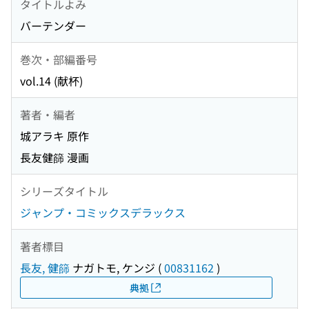
タイトルよみ
バーテンダー
巻次・部編番号
vol.14 (献杯)
著者・編者
城アラキ 原作
長友健篩 漫画
シリーズタイトル
ジャンプ・コミックスデラックス
著者標目
長友, 健篩
ナガトモ, ケンジ
(
00831162
)
典拠