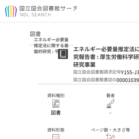
本文へ移動
図書
エネルギー必要量
推定法に関する基
エネルギー必要量推定法に
盤的研究 : 平成20
究報告書 : 厚生労働科
年度総括・分担研
究報告書 : 厚生労
研究事業
働科学研究費補助
Y155-J
国立国会図書館請求記号
金循環器疾患等生
00001039
国立国会図書館書誌ID
活習慣病対策総合
研究事業
資料種別
著者
図書
-
資料形態
ページ数・大きさ等