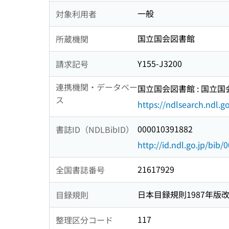
一般
対象利用者
国立国会図書館
所蔵機関
Y155-J3200
請求記号
連携機関・データベー
国立国会図書館 : 国立
ス
https://ndlsearch.ndl.go
000010391882
書誌ID（NDLBibID）
http://id.ndl.go.jp/bib
21617929
全国書誌番号
日本目録規則1987年版
目録規則
117
整理区分コード