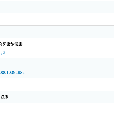
国会図書館蔵書
.jp
/000010391882
改訂版