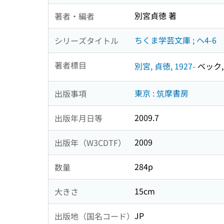
別宮貞徳 著
著者・編者
ちくま学芸文庫 ; ヘ4-6
シリーズタイトル
著者標目
別宮, 貞徳, 1927-
ベック, 
東京 : 筑摩書房
出版事項
2009.7
出版年月日等
2009
出版年（W3CDTF）
284p
数量
15cm
大きさ
JP
出版地（国名コード）