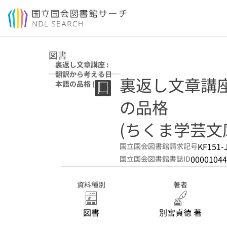
本文へ移動
図書
裏返し文章講座 :
翻訳から考える日
裏返し文章講座
本語の品格 (ちく
ま学芸文庫 ; ヘ4-
の品格
6)
(ちくま学芸文庫 
KF151-
国立国会図書館請求記号
00001044
国立国会図書館書誌ID
資料種別
著者
図書
別宮貞徳 著