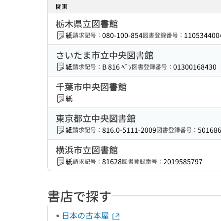
関東
栃木県立図書館
紙
080-100-854
110534400
請求記号：
図書登録番号：
さいたま市立中央図書館
紙
B 816 ﾍﾞﾂ
01300168430
請求記号：
図書登録番号：
千葉市中央図書館
紙
東京都立中央図書館
紙
816.0-5111-2009
50168
請求記号：
図書登録番号：
横浜市立図書館
紙
81628
2019585797
請求記号：
図書登録番号：
書店で探す
日本の古本屋