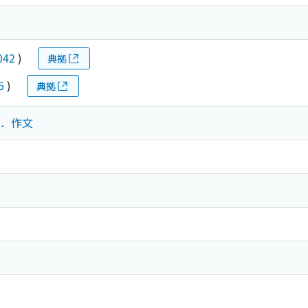
042
)
典拠
5
)
典拠
文体．作文