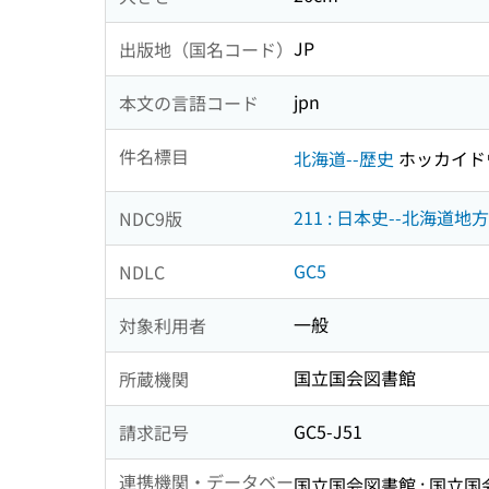
JP
出版地（国名コード）
jpn
本文の言語コード
件名標目
北海道--歴史
ホッカイド
211 : 日本史--北海道地方
NDC9版
GC5
NDLC
一般
対象利用者
国立国会図書館
所蔵機関
GC5-J51
請求記号
連携機関・データベー
国立国会図書館 : 国立