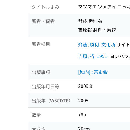
マツマエ ツメアイ ニッキ
タイトルよみ
斉藤勝利 著
著者・編者
吉原裕 翻刻・解説
著者標目
斉藤, 勝利, 文化頃
サイト
吉原, 裕, 1951-
ヨシハラ, 
[稚内] : 宗史会
出版事項
2009.9
出版年月日等
2009
出版年（W3CDTF）
78p
数量
26cm
大きさ