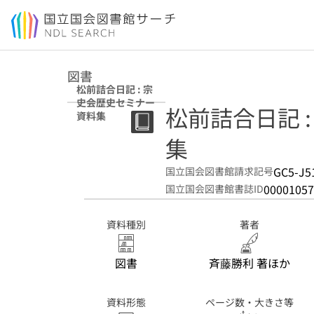
本文へ移動
図書
松前詰合日記 : 宗
史会歴史セミナー
松前詰合日記 
資料集
集
GC5-J5
国立国会図書館請求記号
00001057
国立国会図書館書誌ID
資料種別
著者
図書
斉藤勝利 著ほか
資料形態
ページ数・大きさ等