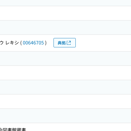
ウ レキシ
(
00646705
)
典拠
国会図書館蔵書