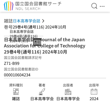
検索を開
メニ
本文へ移動
雑誌
日本高専学会誌
巻号
29巻4号(通号116) 2024年10月
日本高専学会誌
29巻4号(通号116)
日本高専学会誌 = Journal of the Japan
2024年10月
Association for College of Technology
29巻4号(通号116) 2024年10月
国立国会図書館請求記号
Z71-B99
国立国会図書館書誌ID
000010604234
資料種別
著者
出版者
出版年
雑誌
日本高専学会
日本高専学会
2024