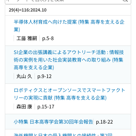
キー
29(4)=116:2024.10
半導体人材育成へ向けた提案 (特集 高専を支える企
業)
工藤 雅嗣
p.5-8
SI企業の出張講義によるアウトリーチ活動 : 情報技
術の実例を用いた社会実装教育への取り組み (特集
高専を支える企業)
丸山 久
p.9-12
ロボティクスとオープンソースでスマートファクト
リーの実現に貢献 (特集 高専を支える企業)
森田 康
p.15-17
小特集 日本高専学会第30回年会報告
p.18-22
海外機関と日本の受入機関との接続性 : 第2回