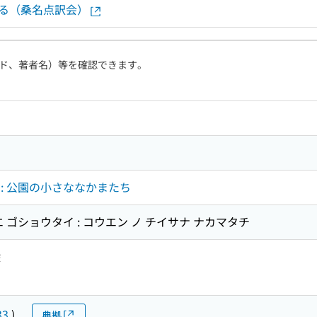
する（桑名点訳会）
ド、著者名）等を確認できます。
: 公園の小さななかまたち
 ゴショウタイ : コウエン ノ チイサナ ナカマタチ
絵
33
)
典拠