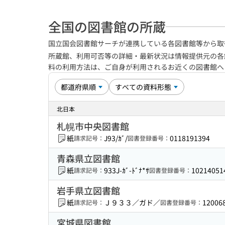
全国の図書館の所蔵
国立国会図書館サーチが連携している各図書館等から取
所蔵館、利用可否等の詳細・最新状況は情報提供元の各
料の利用方法は、ご自身が利用されるお近くの図書館
北日本
札幌市中央図書館
紙
J93/ｶﾞ/
0118191394
請求記号：
図書登録番号：
青森県立図書館
紙
933J-ｶﾞ-ﾄﾞﾅ*ｻ
10214051
請求記号：
図書登録番号：
岩手県立図書館
紙
Ｊ９３３／ガド／
12006
請求記号：
図書登録番号：
宮城県図書館