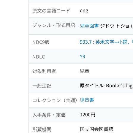
eng
原文の言語コード
ジャンル・形式用語
児童図書
ジドウ トショ
933.7 : 英米文学--小説
NDC9版
Y9
NDLC
児童
対象利用者
原タイトル: Boolar's big 
一般注記
児童書
コレクション（共通）
1200円
入手条件・定価
国立国会図書館
所蔵機関