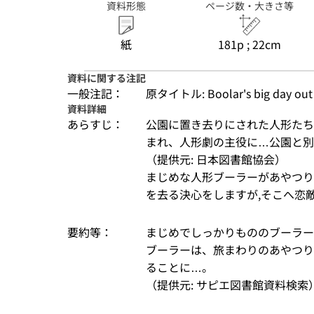
資料形態
ページ数・大きさ等
紙
181p ; 22cm
資料に関する注記
一般注記：
原タイトル: Boolar's big day out
資料詳細
あらすじ：
公園に置き去りにされた人形たち
まれ、人形劇の主役に…公園と別
（提供元: 日本図書館協会）
まじめな人形ブーラーがあやつり
を去る決心をしますが,そこへ恋敵
要約等：
まじめでしっかりもののブーラー
ブーラーは、旅まわりのあやつり
ることに…。
（提供元: サピエ図書館資料検索