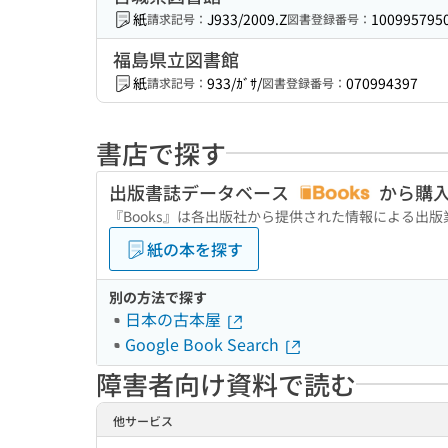
紙
J933/2009.Z
100995795
請求記号：
図書登録番号：
福島県立図書館
紙
933/ｶﾞｻ/
070994397
請求記号：
図書登録番号：
書店で探す
出版書誌データベース
から購
『Books』は各出版社から提供された情報による出
紙の本を探す
別の方法で探す
日本の古本屋
Google Book Search
障害者向け資料で読む
他サービス