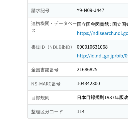
Y9-N09-J447
請求記号
連携機関・データベー
国立国会図書館 : 国立
ス
https://ndlsearch.ndl.go
000010631068
書誌ID（NDLBibID）
http://id.ndl.go.jp/bib
21686825
全国書誌番号
104342300
NS-MARC番号
日本目録規則1987年版
目録規則
114
整理区分コード