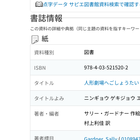
点字データ サピエ図書館資料検索で確認
書誌情報
この資料の詳細や典拠（同じ主題の資料を指すキーワー
紙
図書
資料種別
978-4-03-521520-2
ISBN
人形劇場へごしょうたい 
タイトル
ニンギョウ ゲキジョウ エ
タイトルよみ
サリー・ガードナー 作
著者・編者
村上利佳 訳
著者標目
Gardner, Sally
(
010894