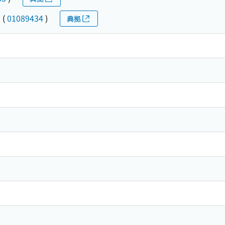
カ
(
01089434
)
典拠