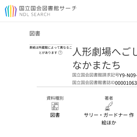
本文へ移動
図書
人形劇場へごし
表紙は所蔵館によって異なるこ
ヘルプページへのリンク
とがあります
なかまたち
Y9-N09
国立国会図書館請求記号
00001063
国立国会図書館書誌ID
資料種別
著者
図書
サリー・ガードナー 作
絵ほか