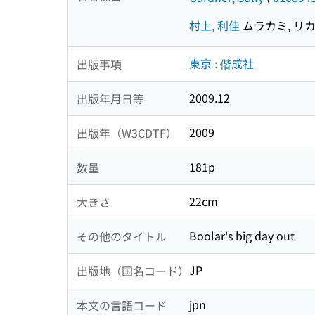
村上, 利佳
ムラカミ, リ
東京 : 偕成社
出版事項
2009.12
出版年月日等
2009
出版年（W3CDTF）
181p
数量
22cm
大きさ
Boolar's big day out
その他のタイトル
JP
出版地（国名コード）
jpn
本文の言語コード