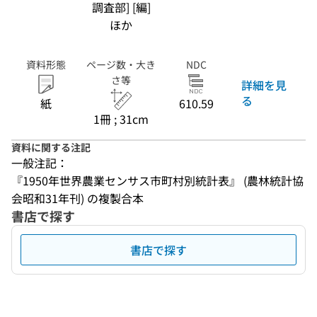
調査部] [編]
ほか
資料形態
ページ数・大き
NDC
さ等
詳細を見
る
紙
610.59
1冊 ; 31cm
資料に関する注記
一般注記：
『1950年世界農業センサス市町村別統計表』 (農林統計協
会昭和31年刊) の複製合本
書店で探す
書店で探す