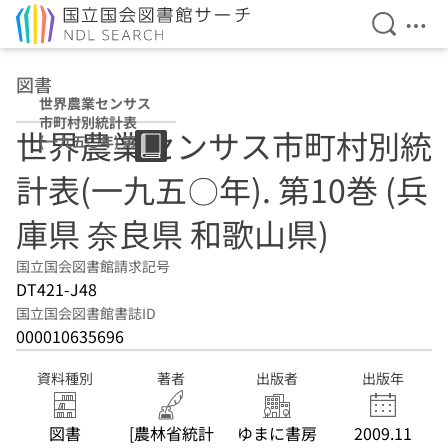
検索を開
メニ
本文へ移動
図書
世界農業センサス
市町村別統計表
世界農業センサス市町村別統
(一九五〇年) 第10
巻 (兵庫県 奈良県
計表(一九五〇年). 第10巻 (兵
和歌山県)
庫県 奈良県 和歌山県)
国立国会図書館請求記号
DT421-J48
国立国会図書館書誌ID
000010635696
資料種別
著者
出版者
出版年
図書
[農林省統計
ゆまに書房
2009.11