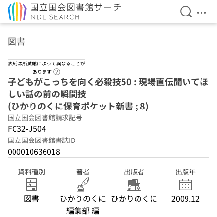
検索を開
メニ
本文へ移動
図書
表紙は所蔵館によって異なることが
ヘルプページへのリンク
あります
子どもがこっちを向く必殺技50 : 現場直伝聞いてほ
しい話の前の瞬間技
(ひかりのくに保育ポケット新書 ; 8)
国立国会図書館請求記号
FC32-J504
国立国会図書館書誌ID
000010636018
資料種別
著者
出版者
出版年
図書
ひかりのくに
ひかりのくに
2009.12
編集部 編