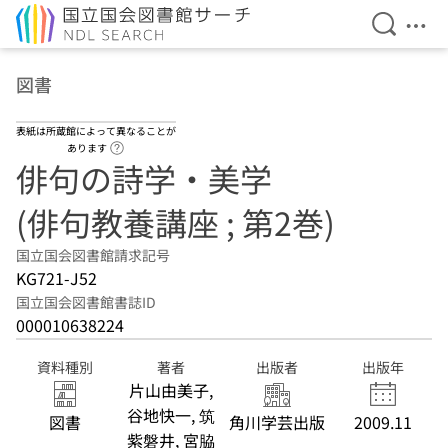
検索を開
メニ
本文へ移動
図書
表紙は所蔵館によって異なることが
ヘルプページへのリンク
あります
俳句の詩学・美学
(俳句教養講座 ; 第2巻)
国立国会図書館請求記号
KG721-J52
国立国会図書館書誌ID
000010638224
資料種別
著者
出版者
出版年
片山由美子,
谷地快一, 筑
図書
角川学芸出版
2009.11
紫磐井, 宮脇