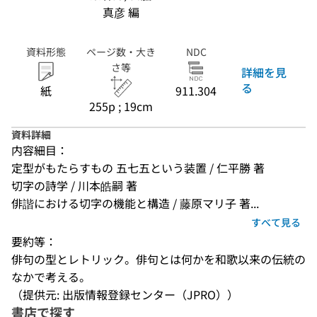
真彦 編
資料形態
ページ数・大き
NDC
さ等
詳細を見
る
紙
911.304
255p ; 19cm
資料詳細
内容細目：
定型がもたらすもの 五七五という装置 / 仁平勝 著
切字の詩学 / 川本皓嗣 著
俳諧における切字の機能と構造 / 藤原マリ子 著...
すべて見る
要約等：
俳句の型とレトリック。俳句とは何かを和歌以来の伝統の
なかで考える。
（提供元: 出版情報登録センター（JPRO））
書店で探す