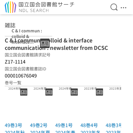
検索を開
メニ
本文へ移動
雑誌
C & I commun :
colloid &
C & I commun : colloid & interface
interface
communication : newsletter from DCSC
communication
: newsletter
国立国会図書館請求記号
from DCSC
Z17-1114
国立国会図書館書誌ID
000010676049
巻号一覧
49巻3号
49巻2号
49巻1号
48巻4号
48巻3号
2024年秋
2024年夏
2024年春
2023年冬
2023年夏
49巻3号
49巻2号
49巻1号
48巻4号
48巻3号
2024年秋
2024年夏
2024年春
2023年冬
2023年夏