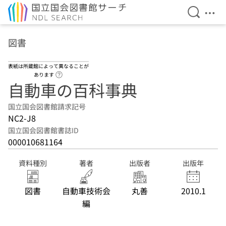
検索を開
メニ
本文へ移動
図書
表紙は所蔵館によって異なることが
ヘルプページへのリンク
あります
自動車の百科事典
国立国会図書館請求記号
NC2-J8
国立国会図書館書誌ID
000010681164
資料種別
著者
出版者
出版年
図書
自動車技術会
丸善
2010.1
編