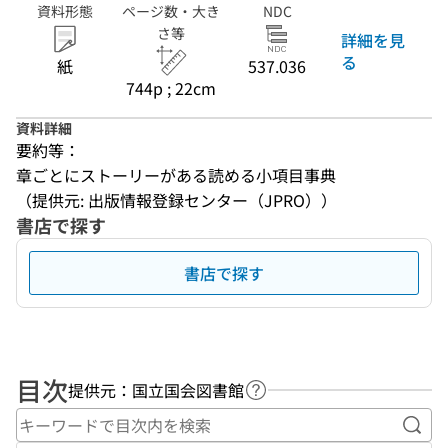
資料形態
ページ数・大き
NDC
さ等
詳細を見
る
紙
537.036
744p ; 22cm
資料詳細
要約等：
章ごとにストーリーがある読める小項目事典
（提供元: 出版情報登録センター（JPRO））
書店で探す
書店で探す
目次
提供元：国立国会図書館
ヘルプページへのリンク
キー