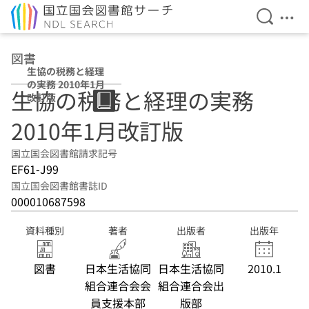
検索を開
メニ
本文へ移動
図書
生協の税務と経理
の実務 2010年1月
生協の税務と経理の実務
改訂版
2010年1月改訂版
国立国会図書館請求記号
EF61-J99
国立国会図書館書誌ID
000010687598
資料種別
著者
出版者
出版年
図書
日本生活協同
日本生活協同
2010.1
組合連合会会
組合連合会出
員支援本部
版部