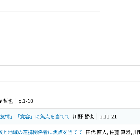
ルプページへのリンク
ードで目次内を検索
野 哲也
p.1-10
「友情」「寛容」に焦点を当てて
川野 哲也
p.11-21
学校と地域の連携関係者に焦点を当てて
田代 直人, 佐藤 真澄, 川