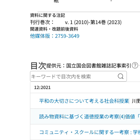
紙
-
資料に関する注記
刊行巻次：
v. 1 (2010)-第14巻 (2023)
関連資料・改題前後資料
他媒体版：2759-3649
目次
提供元：国立国会図書館雑誌記事索引
ヘ
キーワ
12:2021
平和の大切さについて考える社会科授業
川
読み物資料に基づく道徳授業の考察(4)価値
コミュニティ・スクールに関する一考察 : 