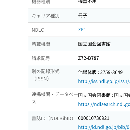
機器不用
機器種別
冊子
キャリア種別
ZF1
NDLC
国立国会図書館
所蔵機関
Z72-B787
請求記号
別の記録形式
他媒体版 : 2759-3649
（ISSN）
http://iss.ndl.go.jp/iss
連携機関・データベー
国立国会図書館 : 国立
ス
https://ndlsearch.ndl.go
000010730921
書誌ID（NDLBibID）
http://id.ndl.go.jp/bib