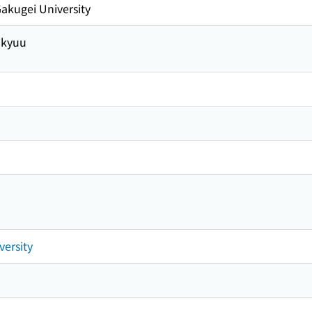
akugei University
nkyuu
ersity