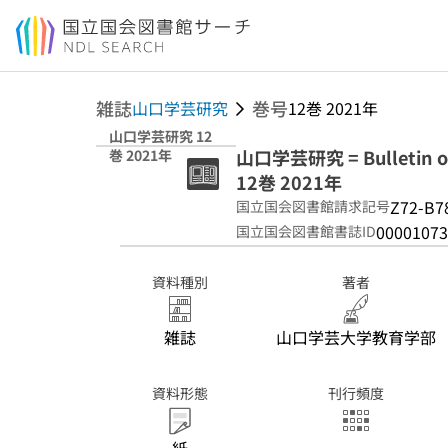
本文へ移動
雑誌
巻号
山口学芸研究
12巻 2021年
山口学芸研究 12
山口学芸研究 = Bulletin of 
巻 2021年
12巻 2021年
Z72-B7
国立国会図書館請求記号
00001073
国立国会図書館書誌ID
資料種別
著者
雑誌
山口学芸大学教育学部
資料形態
刊行頻度