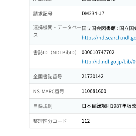
DM234-J7
請求記号
連携機関・データベー
国立国会図書館 : 国立
ス
https://ndlsearch.ndl.go
000010747702
書誌ID（NDLBibID）
http://id.ndl.go.jp/bib
21730142
全国書誌番号
110681600
NS-MARC番号
日本目録規則1987年版
目録規則
112
整理区分コード