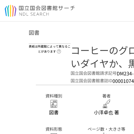
本文へ移動
図書
コーヒーのグロ
表紙は所蔵館によって異なるこ
ヘルプページへのリンク
とがあります
いダイヤか、
DM234-
国立国会図書館請求記号
00001074
国立国会図書館書誌ID
資料種別
著者
図書
小澤卓也 著
資料形態
ページ数・大きさ等