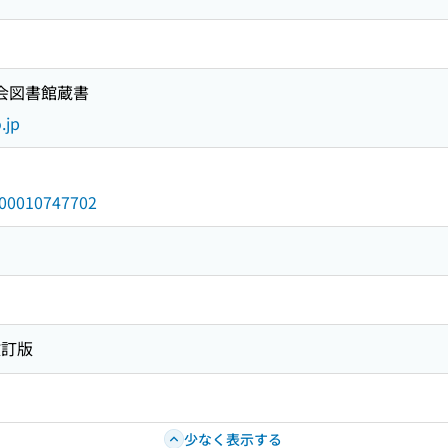
国会図書館蔵書
.jp
/000010747702
改訂版
少なく表示する