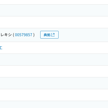
 レキシ
(
00579857
)
典拠
工