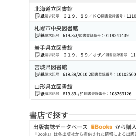
北海道立図書館
紙
６１９．８９／ＫＯ
111
請求記号：
図書登録番号：
札幌市中央図書館
紙
619.8/ｵ/
0118241439
請求記号：
図書登録番号：
岩手県立図書館
紙
６１９．８９／オザ／
11
請求記号：
図書登録番号：
宮城県図書館
紙
619.89/2010.2
10102560
請求記号：
図書登録番号：
山形県立図書館
紙
619.89-ｵｻﾞ
108263126
請求記号：
図書登録番号：
書店で探す
出版書誌データベース
から購
『Books』は各出版社から提供された情報による出