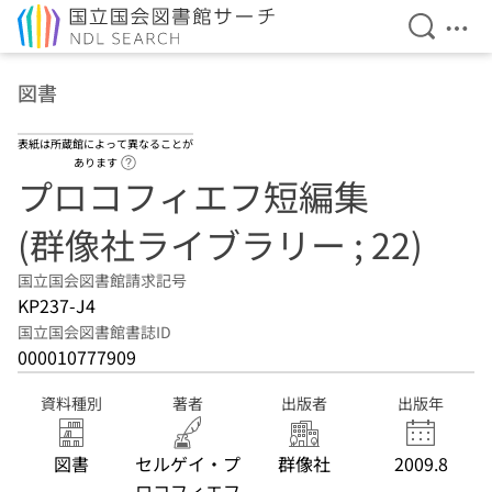
検索を開
メニ
本文へ移動
図書
表紙は所蔵館によって異なることが
ヘルプページへのリンク
あります
プロコフィエフ短編集
(群像社ライブラリー ; 22)
国立国会図書館請求記号
KP237-J4
国立国会図書館書誌ID
000010777909
資料種別
著者
出版者
出版年
図書
セルゲイ・プ
群像社
2009.8
ロコフィエフ