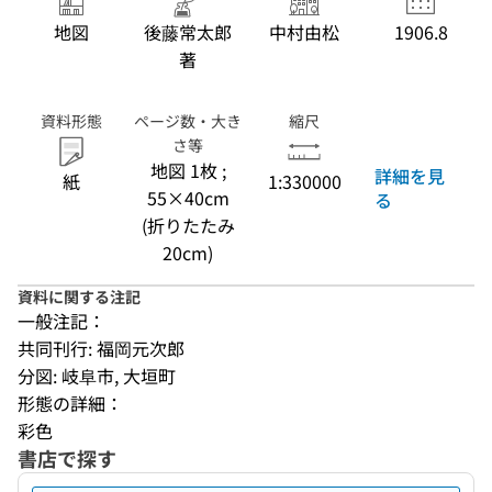
地図
後藤常太郎
中村由松
1906.8
著
資料形態
ページ数・大き
縮尺
さ等
地図 1枚 ;
詳細を見
紙
1:330000
55×40cm
る
(折りたたみ
20cm)
資料に関する注記
一般注記：
共同刊行: 福岡元次郎
分図: 岐阜市, 大垣町
形態の詳細：
彩色
書店で探す