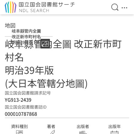
検索を開
メニ
本文へ移動
地図
岐阜縣管内全圖
改正新市町村名
岐阜縣管内全圖 改正新市町
明治39年版 (大日
本管轄分地圖)
村名
明治39年版
(大日本管轄分地圖)
国立国会図書館請求記号
YG913-2439
国立国会図書館書誌ID
000010787868
資料種別
著者
出版者
出版年