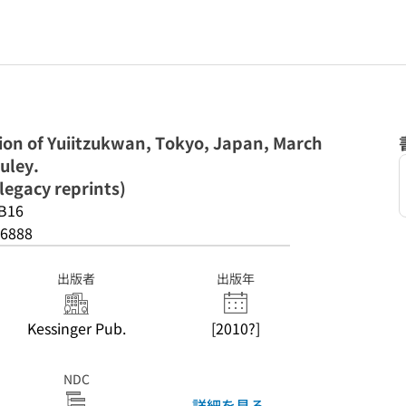
ion of Yuiitzukwan, Tokyo, Japan, March
uley.
legacy reprints)
B16
6888
出版者
出版年
Kessinger Pub.
[2010?]
NDC
詳細を見る