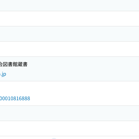
国会図書館蔵書
.jp
/000010816888