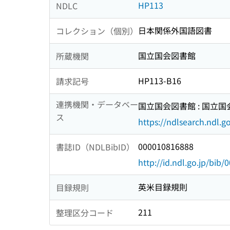
HP113
NDLC
日本関係外国語図書
コレクション（個別）
国立国会図書館
所蔵機関
HP113-B16
請求記号
連携機関・データベー
国立国会図書館 : 国立
ス
https://ndlsearch.ndl.go
000010816888
書誌ID（NDLBibID）
http://id.ndl.go.jp/bib
英米目録規則
目録規則
211
整理区分コード