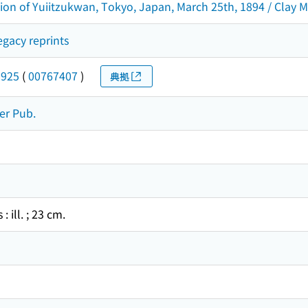
ion of Yuiitzukwan, Tokyo, Japan, March 25th, 1894 / Clay 
egacy reprints
1925
(
00767407
)
典拠
ger Pub.
: ill. ; 23 cm.