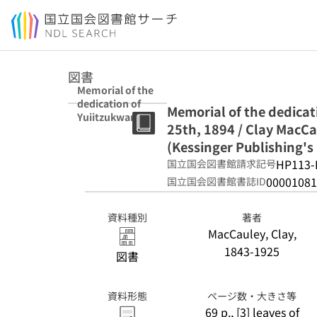
本文へ移動
図書
Memorial of the
dedication of
Memorial of the dedicat
Yuiitzukwan,
25th, 1894 / Clay MacCa
Tokyo, Japan,
March 25th,
(Kessinger Publishing's 
1894 / Clay
HP113-
国立国会図書館請求記号
MacCauley.
00001081
国立国会図書館書誌ID
(Kessinger
Publishing's
legacy reprints)
資料種別
著者
MacCauley, Clay,
1843-1925
図書
資料形態
ページ数・大きさ等
69 p., [3] leaves of