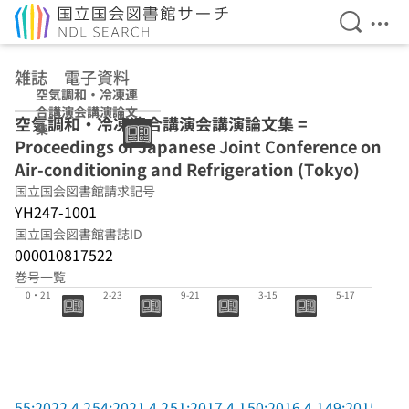
検索を開
メニ
本文へ移動
雑誌 電子資料
空気調和・冷凍連
合講演会講演論文
空気調和・冷凍連合講演会講演論文集 =
集
Proceedings of Japanese Joint Conference on
Air-conditioning and Refrigeration (Tokyo)
国立国会図書館請求記号
YH247-1001
国立国会図書館書誌ID
000010817522
巻号一覧
55:2022.4.2
54:2021.4.2
51:2017.4.1
50:2016.4.1
49:2015.4.1
0・21
2-23
9-21
3-15
5-17
55:2022.4.2
54:2021.4.2
51:2017.4.1
50:2016.4.1
49:2015.4.1