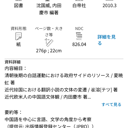
図書
沈国威, 内田
白帝社
2010.3
慶市 編著
資料形態
ページ数・大き
NDC
さ等
詳細を見
る
紙
826.04
276p ; 22cm
資料詳細
内容細目：
清朝後期の白話運動における政府サイドのリソース / 夏暁
虹 著
近代韓国における翻訳小説の文体の変遷 / 崔溶[テツ] 著
近代欧米人の中国語文体観 / 内田慶市 著...
すべて見る
要約等：
中国語を中心に言語、文学の角度から考察
（提供元: 出版情報登録センター（JPRO））