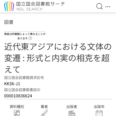
検索を開
メニ
本文へ移動
図書
表紙は所蔵館によって異なることが
ヘルプページへのリンク
あります
近代東アジアにおける文体の
変遷 : 形式と内実の相克を超
えて
国立国会図書館請求記号
KK36-J1
国立国会図書館書誌ID
000010836624
資料種別
著者
出版者
出版年