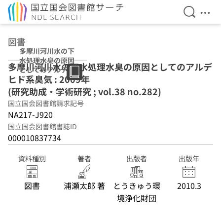
検索を開
メニ
本文へ移動
図書
多摩川河川水の下
水処理水臭の原因
多摩川河川水の下水処理水臭の原因としてのアルデ
としてのアルデヒ
ヒド系臭気 : 2009年
ド系臭気 : 2009年
(研究助成・学術
(研究助成・学術研究 ; vol.38 no.282)
研究 ; vol.38
国立国会図書館請求記号
no.282)
NA217-J920
国立国会図書館書誌ID
000010837734
資料種別
著者
出版者
出版年
図書
浦瀬太郎 著
とうきゅう環
2010.3
境浄化財団