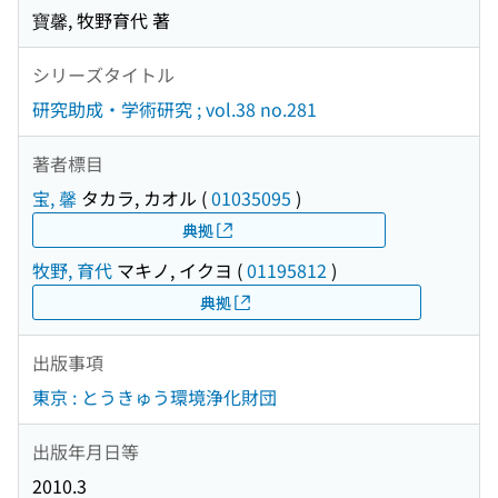
寶馨, 牧野育代 著
シリーズタイトル
研究助成・学術研究 ; vol.38 no.281
著者標目
宝, 馨
タカラ, カオル
(
01035095
)
典拠
牧野, 育代
マキノ, イクヨ
(
01195812
)
典拠
出版事項
東京 : とうきゅう環境浄化財団
出版年月日等
2010.3