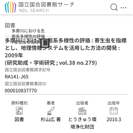
検索を開
メニ
本文へ移動
図書
多摩川における生
態系多様性の評価
多摩川における生態系多様性の評価 : 寄生虫を指標
: 寄生虫を指標と
とし、地理情報システムを活用した方法の開発 :
し、地理情報シス
テムを活用した方
2009年
法の開発 : 2009年
(研究助成・学術研究 ; vol.38 no.279)
(研究助成・学術
国立国会図書館請求記号
研究 ; vol.38
no.279)
RA141-J65
国立国会図書館書誌ID
000010837770
資料種別
著者
出版者
出版年
図書
杉山広 著
とうきゅう環
2010.3
境浄化財団