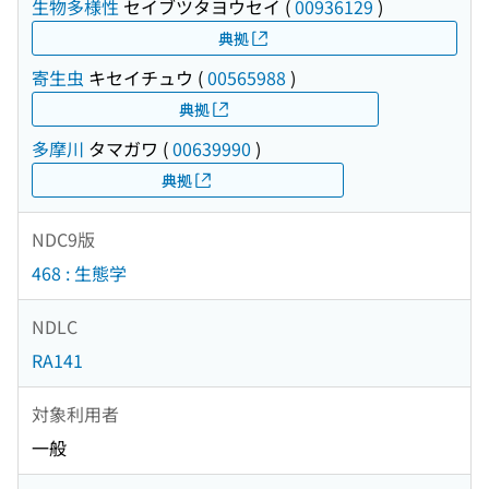
生物多様性
セイブツタヨウセイ
(
00936129
)
典拠
寄生虫
キセイチュウ
(
00565988
)
典拠
多摩川
タマガワ
(
00639990
)
典拠
NDC9版
468 : 生態学
NDLC
RA141
対象利用者
一般