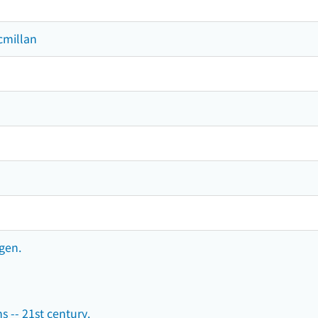
cmillan
gen.
s -- 21st century.