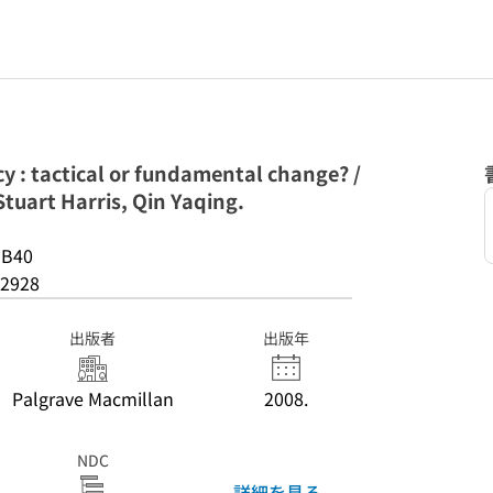
 : tactical or fundamental change? /
Stuart Harris, Qin Yaqing.
-B40
2928
出版者
出版年
Palgrave Macmillan
2008.
NDC
詳細を見る