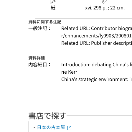
紙
xvi, 298 p. ; 22 cm.
資料に関する注記
一般注記：
Related URL: Contributor biogra
r/enhancements/fy0903/200801
Related URL: Publisher descriptio
資料詳細
内容細目：
Introduction: debating China's fu
ne Kerr
China's strategic environment: i
書店で探す
日本の古本屋