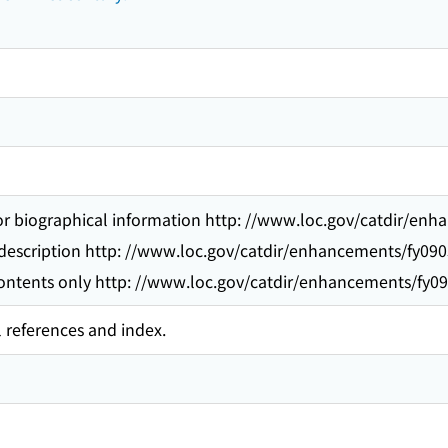
or biographical information http: //www.loc.gov/catdir/en
 description http: //www.loc.gov/catdir/enhancements/fy09
contents only http: //www.loc.gov/catdir/enhancements/fy0
l references and index.