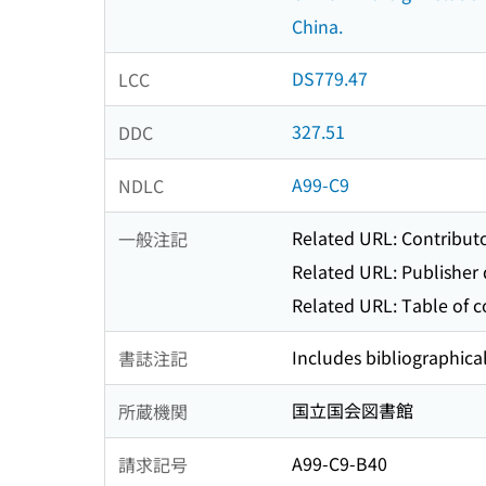
China.
DS779.47
LCC
327.51
DDC
A99-C9
NDLC
Related URL: Contribut
一般注記
Related URL: Publisher
Related URL: Table of 
Includes bibliographica
書誌注記
国立国会図書館
所蔵機関
A99-C9-B40
請求記号