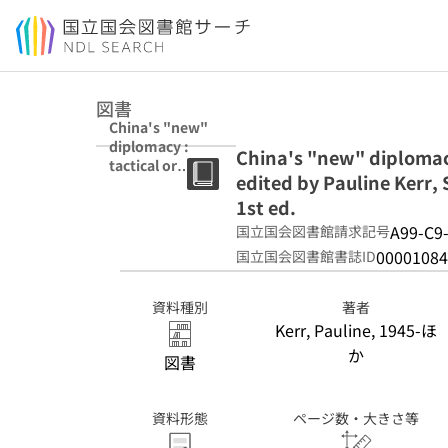
本文へ移動
図書
China's "new"
diplomacy :
China's "new" diplomacy
tactical or
edited by Pauline Kerr, 
fundamental
change? / edited
1st ed.
by Pauline Kerr,
A99-C9
国立国会図書館請求記号
Stuart Harris,
00001084
国立国会図書館書誌ID
Qin Yaqing. 1st
ed.
資料種別
著者
Kerr, Pauline, 1945-ほ
か
図書
資料形態
ページ数・大きさ等