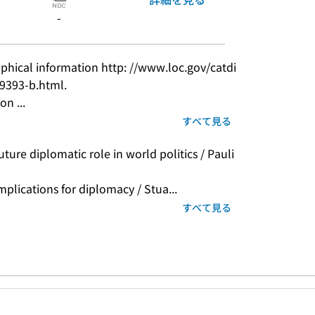
-
phical information http: //www.loc.gov/catdi
9393-b.html.
n ...
すべて見る
ture diplomatic role in world politics / Pauli
mplications for diplomacy / Stua...
すべて見る