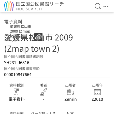
検索を開
メニ
本文へ移動
電子資料
愛媛県松山市
2009 (Zmap
愛媛県松山市 2009
town 2)
(Zmap town 2)
国立国会図書館請求記号
YH231-J6816
国立国会図書館書誌ID
000010847664
資料種別
著者
出版者
出版年
電子資料
-
Zenrin
c2010
資料形態
ページ数・大き
NDC