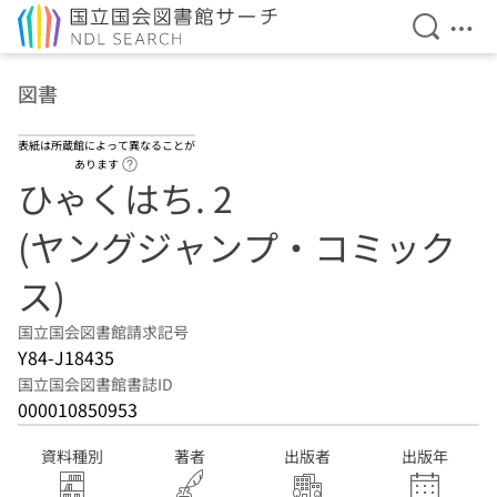
検索を開
メニ
本文へ移動
図書
表紙は所蔵館によって異なることが
ヘルプページへのリンク
あります
ひゃくはち. 2
(ヤングジャンプ・コミック
ス)
国立国会図書館請求記号
Y84-J18435
国立国会図書館書誌ID
000010850953
資料種別
著者
出版者
出版年