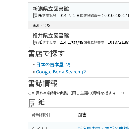
新潟県立図書館
紙
014-Ｎ１８
0010010017
請求記号：
図書登録番号：
東海・北陸
福井県立図書館
紙
214.1/ﾅｶｵ/49
101872138
請求記号：
図書登録番号：
書店で探す
日本の古本屋
Google Book Search
書誌情報
この資料の詳細や典拠（同じ主題の資料を指すキーワー
紙
図書
資料種別
新潟県中越大震災と史料
タイトル