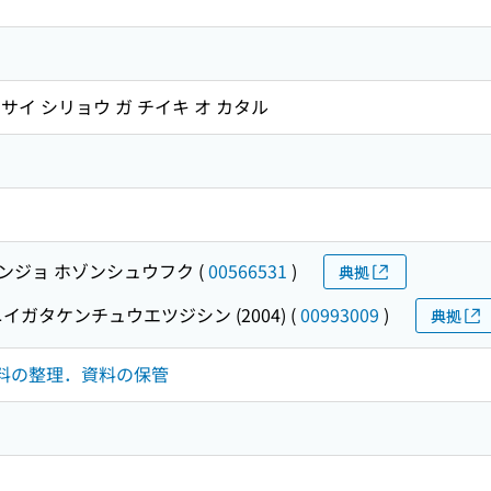
イ シリョウ ガ チイキ オ カタル
ンジョ ホゾンシュウフク
(
00566531
)
典拠
イガタケンチュウエツジシン (2004)
(
00993009
)
典拠
集．資料の整理．資料の保管