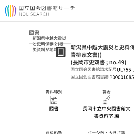
本文へ移動
図書
新潟県中越大震災
と史料保存 2 (被
新潟県中越大震災と史料保存
災資料が地域を語
青柳家文書))
る 1(刈羽郡桐沢村
青柳家文書)) (長
(長岡市史双書 ; no.49)
岡市史双書 ;
UL755-
国立国会図書館請求記号
no.49)
00001085
国立国会図書館書誌ID
資料種別
著者
図書
長岡市立中央図書館文
書資料室 編
資料形態
ページ数・大きさ等