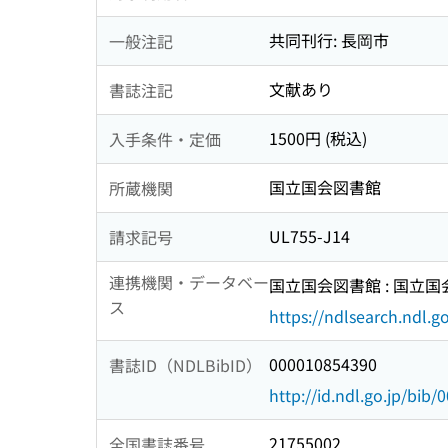
共同刊行: 長岡市
一般注記
文献あり
書誌注記
1500円 (税込)
入手条件・定価
国立国会図書館
所蔵機関
UL755-J14
請求記号
連携機関・データベー
国立国会図書館 : 国立
ス
https://ndlsearch.ndl.go
000010854390
書誌ID（NDLBibID）
http://id.ndl.go.jp/bib
21755002
全国書誌番号