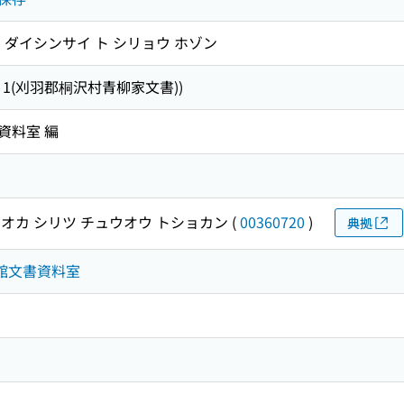
 ダイシンサイ ト シリョウ ホゾン
 1(刈羽郡桐沢村青柳家文書))
資料室 編
オカ シリツ チュウオウ トショカン
(
00360720
)
典拠
書館文書資料室