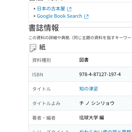
日本の古本屋
Google Book Search
書誌情報
この資料の詳細や典拠（同じ主題の資料を指すキーワー
紙
図書
資料種別
978-4-87127-197-4
ISBN
知の津梁
タイトル
チ ノ シンリョウ
タイトルよみ
琉球大学 編
著者・編者
やわらかい南の学と思想 ;
シリーズタイトル