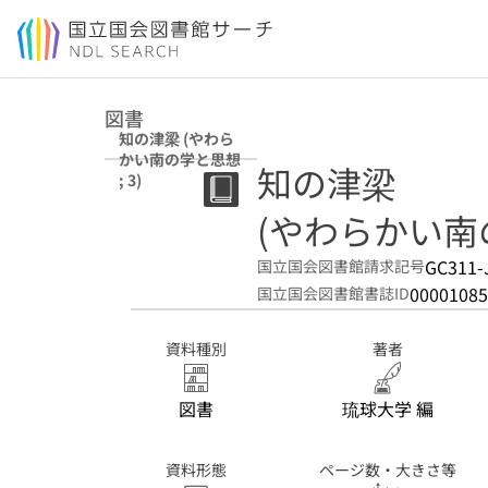
本文へ移動
図書
知の津梁 (やわら
かい南の学と思想
知の津梁
; 3)
(やわらかい南の
GC311-
国立国会図書館請求記号
00001085
国立国会図書館書誌ID
資料種別
著者
図書
琉球大学 編
資料形態
ページ数・大きさ等