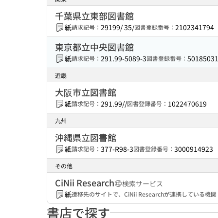
千葉県立東部図書館
紙
29199/ 35/
2102341794
請求記号：
図書登録番号：
東京都立中央図書館
紙
291.99-5089-3
5018503
請求記号：
図書登録番号：
近畿
大阪市立図書館
紙
291.99//
1022470619
請求記号：
図書登録番号：
九州
沖縄県立図書館
紙
377-R98-3
3000914923
請求記号：
図書登録番号：
その他
CiNii Research
検索サービス
紙
遷移先のサイトで、CiNii Researchが連携してい
書店で探す