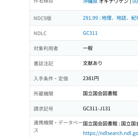
件名標目
沖縄県
オキナワケン
(
00
291.99 : 地理．地誌．紀
NDC9版
GC311
NDLC
一般
対象利用者
文献あり
書誌注記
2381円
入手条件・定価
国立国会図書館
所蔵機関
GC311-J131
請求記号
連携機関・データベー
国立国会図書館 : 国立
ス
https://ndlsearch.ndl.go