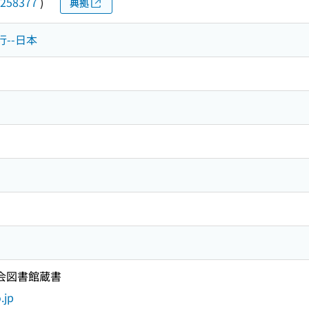
258377
)
典拠
行--日本
国会図書館蔵書
.jp