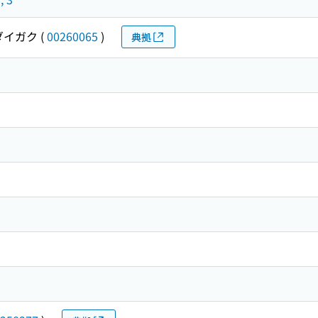
ダイガク
(
00260065
)
典拠