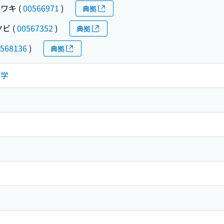
ワキ
(
00566971
)
典拠
ツビ
(
00567352
)
典拠
568136
)
典拠
工学