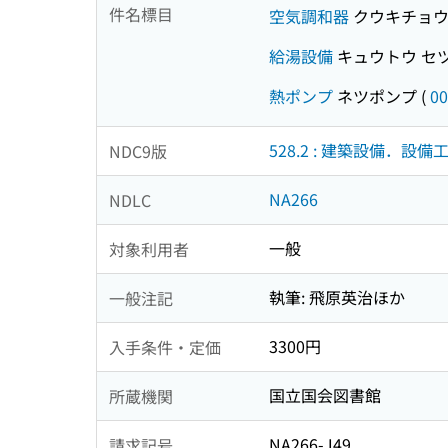
件名標目
空気調和器
クウキチョウ
給湯設備
キュウトウ セ
熱ポンプ
ネツポンプ
(
00
528.2 : 建築設備．設備
NDC9版
NA266
NDLC
一般
対象利用者
執筆: 飛原英治ほか
一般注記
3300円
入手条件・定価
国立国会図書館
所蔵機関
NA266-J49
請求記号