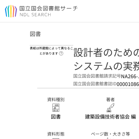
本文へ移動
図書
設計者のため
表紙は所蔵館によって異なるこ
ヘルプページへのリンク
とがあります
システムの実
NA266-
国立国会図書館請求記号
00001086
国立国会図書館書誌ID
資料種別
著者
図書
建築設備技術者協会 編
資料形態
ページ数・大きさ等