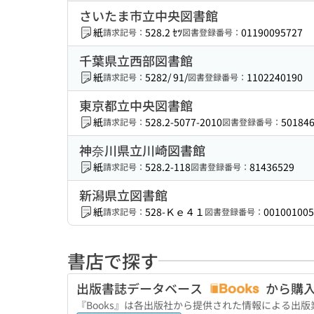
さいたま市立中央図書館
紙
528.2 ｾﾂ
01190095727
請求記号：
図書登録番号：
千葉県立西部図書館
紙
5282/ 91/
1102240190
請求記号：
図書登録番号：
東京都立中央図書館
紙
528.2-5077-2010
50184
請求記号：
図書登録番号：
神奈川県立川崎図書館
紙
528.2-118
81436529
請求記号：
図書登録番号：
新潟県立図書館
紙
528-Ｋｅ４１
001001005
請求記号：
図書登録番号：
書店で探す
出版書誌データベース
から購
『Books』は各出版社から提供された情報による出