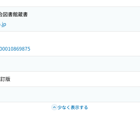
国会図書館蔵書
.jp
/000010869875
改訂版
少なく表示する