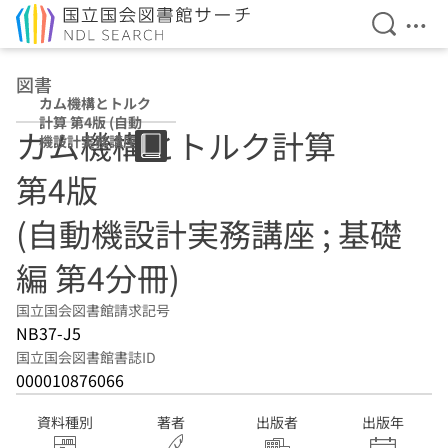
検索を開
メニ
本文へ移動
図書
カム機構とトルク
計算 第4版 (自動
カム機構とトルク計算
機設計実務講座 ;
基礎編 第4分冊)
第4版
(自動機設計実務講座 ; 基礎
編 第4分冊)
国立国会図書館請求記号
NB37-J5
国立国会図書館書誌ID
000010876066
資料種別
著者
出版者
出版年