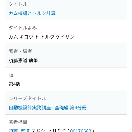
タイトル
カム機構とトルク計算
タイトルよみ
カム キコウ ト トルク ケイサン
著者・編者
須藤憲道 執筆
版
第4版
シリーズタイトル
自動機設計実務講座 ; 基礎編 第4分冊
著者標目
須藤, 憲道
スドウ, ノリミチ
(
00176682
)