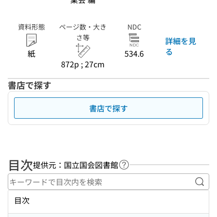
資料形態
ページ数・大き
NDC
さ等
詳細を見
る
紙
534.6
872p ; 27cm
書店で探す
書店で探す
目次
提供元：国立国会図書館
ヘルプページへのリンク
キー
目次