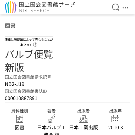
検索を開
メニ
本文へ移動
図書
表紙は所蔵館によって異なることが
ヘルプページへのリンク
あります
バルブ便覧
新版
国立国会図書館請求記号
NB2-J19
国立国会図書館書誌ID
000010887891
資料種別
著者
出版者
出版年
図書
日本バルブ工
日本工業出版
2010.3
業会 編