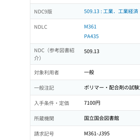
509.13 : 工業．工業経済
NDC9版
M361
NDLC
PA435
NDC（参考図書紹
509.13
介）
一般
対象利用者
ポリマー・配合剤の試験
一般注記
7100円
入手条件・定価
国立国会図書館
所蔵機関
M361-J395
請求記号