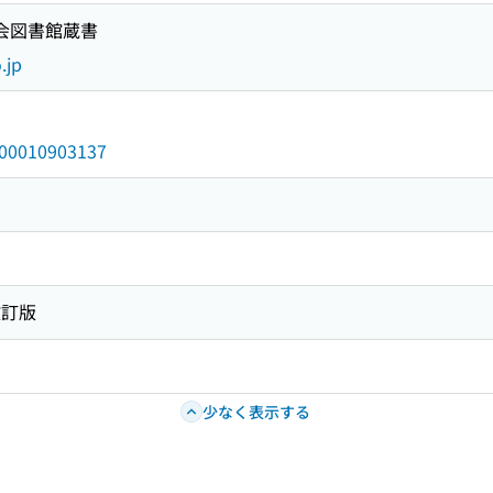
国会図書館蔵書
.jp
/000010903137
改訂版
少なく表示する