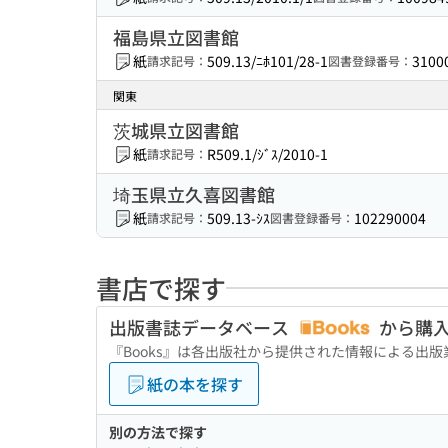
福島県立図書館
紙
509.13/ﾆﾎ101/28-1
3100
請求記号：
図書登録番号：
関東
茨城県立図書館
紙
R509.1/ｼﾞｽ/2010-1
請求記号：
埼玉県立久喜図書館
紙
509.13-ｼｽ
102290004
請求記号：
図書登録番号：
書店で探す
出版書誌データベース
から購
『Books』は各出版社から提供された情報による出
紙の本を探す
別の方法で探す