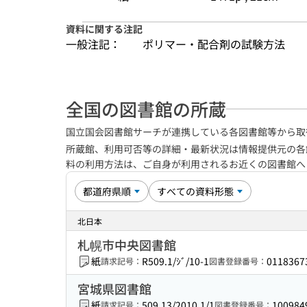
資料に関する注記
一般注記：
ポリマー・配合剤の試験方法
全国の図書館の所蔵
国立国会図書館サーチが連携している各図書館等から取
所蔵館、利用可否等の詳細・最新状況は情報提供元の各
料の利用方法は、ご自身が利用されるお近くの図書館
北日本
札幌市中央図書館
紙
R509.1/ｼﾞ/10-1
0118367
請求記号：
図書登録番号：
宮城県図書館
紙
509.13/2010.1/1
100984
請求記号：
図書登録番号：