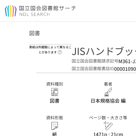
本文へ移動
図書
JISハンドブック.
表紙は所蔵館によって異なるこ
ヘルプページへのリンク
とがあります
M361-J
国立国会図書館請求記号
00001090
国立国会図書館書誌ID
資料種別
著者
図書
日本規格協会 編
資料形態
ページ数・大きさ等
紙
1471p ; 21cm