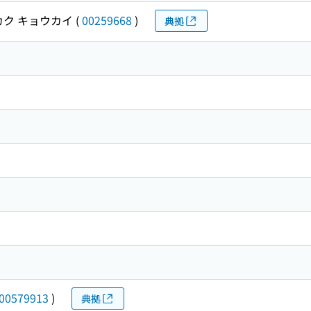
カク キョウカイ
(
00259668
)
典拠
00579913
)
典拠