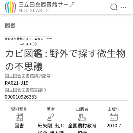
検索を開
メニ
本文へ移動
図書
表紙は所蔵館によって異なることが
ヘルプページへのリンク
あります
カビ図鑑 : 野外で探す微生物
の不思議
国立国会図書館請求記号
RA621-J19
国立国会図書館書誌ID
000010926353
資料種別
著者
出版者
出版年
図書
細矢剛, 出川
全国農村教育
2010.7
洋介, 勝本謙
協会