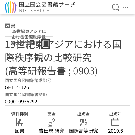
検索を開
メニ
本文へ移動
図書
19世紀東アジアに
おける国際秩序観
19世紀東アジアにおける国
の比較研究 (高等
研報告書 ; 0903)
際秩序観の比較研究
(高等研報告書 ; 0903)
国立国会図書館請求記号
GE114-J26
国立国会図書館書誌ID
000010936292
資料種別
著者
出版者
出版年
図書
吉田忠 研究
国際高等研究
2010.6