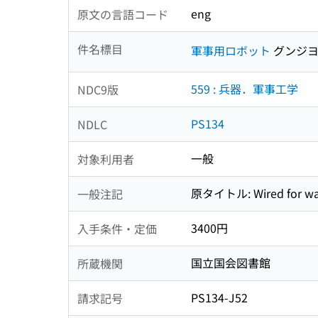
eng
原文の言語コード
件名標目
軍事用ロボット
グンジヨ
559 : 兵器．軍事工学
NDC9版
PS134
NDLC
一般
対象利用者
原タイトル: Wired for wa
一般注記
3400円
入手条件・定価
国立国会図書館
所蔵機関
PS134-J52
請求記号