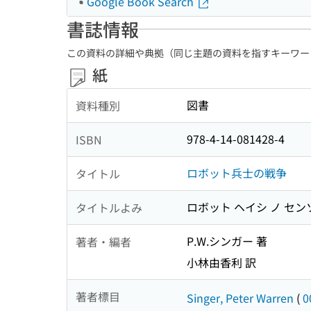
Google Book Search
書誌情報
この資料の詳細や典拠（同じ主題の資料を指すキーワー
紙
図書
資料種別
978-4-14-081428-4
ISBN
ロボット兵士の戦争
タイトル
ロボット ヘイシ ノ セン
タイトルよみ
P.W.シンガー 著
著者・編者
小林由香利 訳
著者標目
Singer, Peter Warren
(
0