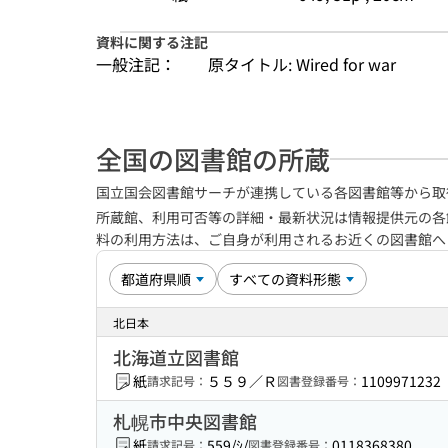
資料に関する注記
一般注記：
原タイトル: Wired for war
全国の図書館の所蔵
国立国会図書館サーチが連携している各図書館等から取
所蔵館、利用可否等の詳細・最新状況は情報提供元の各
料の利用方法は、ご自身が利用されるお近くの図書館
北日本
北海道立図書館
紙
５５９／Ｒ
1109971232
請求記号：
図書登録番号：
札幌市中央図書館
紙
559/ｼ/
0118368380
請求記号：
図書登録番号：