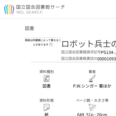
本文へ移動
図書
ロボット兵士
表紙は所蔵館によって異なるこ
ヘルプページへのリンク
とがあります
PS134-
国立国会図書館請求記号
00001093
国立国会図書館書誌ID
資料種別
著者
図書
P.W.シンガー 著ほか
資料形態
ページ数・大きさ等
紙
649, 51p ; 20cm