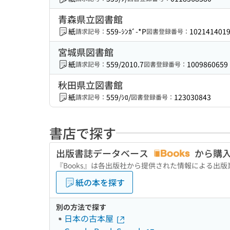
青森県立図書館
紙
559-ｼﾝｶﾞ-*P
102141401
請求記号：
図書登録番号：
宮城県図書館
紙
559/2010.7
1009860659
請求記号：
図書登録番号：
秋田県立図書館
紙
559/ｼﾛ/
123030843
請求記号：
図書登録番号：
書店で探す
出版書誌データベース
から購
『Books』は各出版社から提供された情報による出
紙の本を探す
別の方法で探す
日本の古本屋