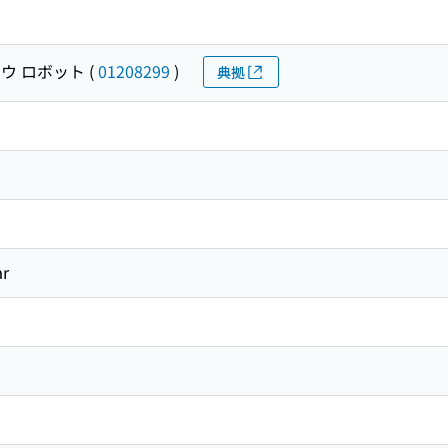
ウ ロボット
(
01208299
)
典拠
r