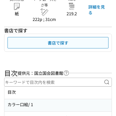
さ等
詳細を見
る
紙
219.2
222p ; 31cm
書店で探す
書店で探す
目次
提供元：国立国会図書館
ヘルプページへのリンク
キー
目次
カラー口絵/ 1