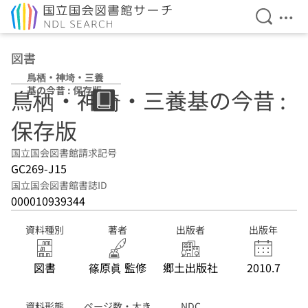
検索を開
メニ
本文へ移動
図書
鳥栖・神埼・三養
基の今昔 : 保存版
鳥栖・神埼・三養基の今昔 :
保存版
国立国会図書館請求記号
GC269-J15
国立国会図書館書誌ID
000010939344
資料種別
著者
出版者
出版年
図書
篠原眞 監修
郷土出版社
2010.7
資料形態
ページ数・大き
NDC