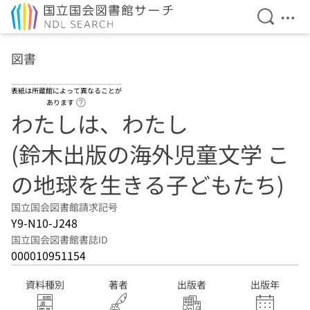
検索を開
メニ
本文へ移動
図書
表紙は所蔵館によって異なることが
ヘルプページへのリンク
あります
わたしは、わたし
(鈴木出版の海外児童文学 こ
の地球を生きる子どもたち)
国立国会図書館請求記号
Y9-N10-J248
国立国会図書館書誌ID
000010951154
資料種別
著者
出版者
出版年