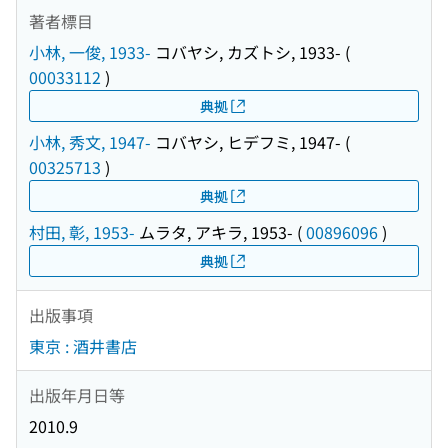
著者標目
小林, 一俊, 1933-
コバヤシ, カズトシ, 1933-
(
00033112
)
典拠
小林, 秀文, 1947-
コバヤシ, ヒデフミ, 1947-
(
00325713
)
典拠
村田, 彰, 1953-
ムラタ, アキラ, 1953-
(
00896096
)
典拠
出版事項
東京 : 酒井書店
出版年月日等
2010.9