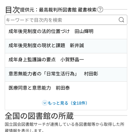
目次
提供元：最高裁判所図書館 蔵書検索
ヘルプページ
キー
成年後見制度の法的位置づけ 田山輝明
成年後見制度の現状と課題 新井誠
成年身上監護論の要点 小賀野晶一
意思無能力者の「日常生活行為」 村田彰
医療同意と意思能力 前田泰
もっと見る（全18件）
全国の図書館の所蔵
国立国会図書館サーチが連携している各図書館等から取得した所
蔵情報を表示します。