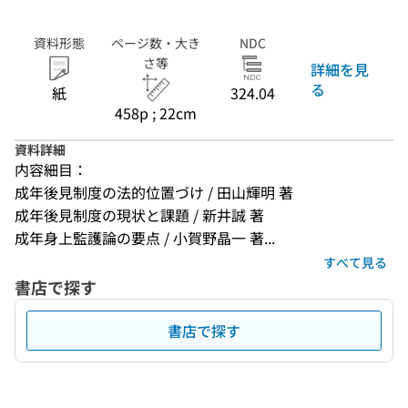
資料形態
ページ数・大き
NDC
さ等
詳細を見
る
紙
324.04
458p ; 22cm
資料詳細
内容細目：
成年後見制度の法的位置づけ / 田山輝明 著
成年後見制度の現状と課題 / 新井誠 著
成年身上監護論の要点 / 小賀野晶一 著...
すべて見る
書店で探す
書店で探す