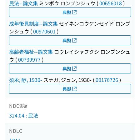
民法--論文集
ミンポウ ロンブンシュウ
(
00656018
)
典拠
成年後見制度--論文集
セイネンコウケンセイド ロンブ
ンシュウ
(
00970601
)
典拠
高齢者福祉--論文集
コウレイシャフクシ ロンブンシュ
ウ
(
00739977
)
典拠
須永, 醇, 1930-
スナガ, ジュン, 1930-
(
00176726
)
典拠
NDC9版
324.04 : 民法
NDLC