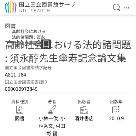
検索を開
メニ
本文へ移動
図書
高齢社会における
法的諸問題 : 須永
高齢社会における法的諸問題
醇先生傘寿記念論
文集
: 須永醇先生傘寿記念論文集
国立国会図書館請求記号
A811-J64
国立国会図書館書誌ID
000010973849
資料種別
著者
出版者
出版年
図書
小林一俊, 小
酒井書店
2010.9
林秀文, 村田
彰 編