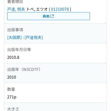
著者標目
戸邉, 悦夫
トベ, エツオ
(
01210078
)
典拠
出版事項
[大田原] : [戸邉悦夫]
出版年月日等
2010.8
出版年（W3CDTF）
2010
数量
271p
大きさ