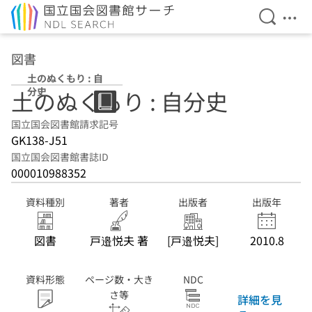
検索を開
メニ
本文へ移動
図書
土のぬくもり : 自
分史
土のぬくもり : 自分史
国立国会図書館請求記号
GK138-J51
国立国会図書館書誌ID
000010988352
資料種別
著者
出版者
出版年
図書
戸邉悦夫 著
[戸邉悦夫]
2010.8
資料形態
ページ数・大き
NDC
さ等
詳細を見