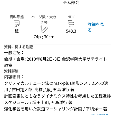
テム部会
資料形態
ページ数・大き
NDC
さ等
詳細を見
る
紙
548.3
74p ; 30cm
資料に関する注記
一般注記：
会期・会場: 2010年8月2日-3日 金沢学院大学サテライト
教室
資料詳細
内容細目：
クリティカルチェーン法のmax-plus線形システムへの適
用 / 吉田翔太郎, 高橋弘毅, 五島洋行 著
計画変更にともなうダイナミクス特性を考慮した工程進捗
スケジュール / 増田士朗, 五島洋行 著
強化学習を用いた鉄道マーシャリング計画 / 平嶋洋一 著...