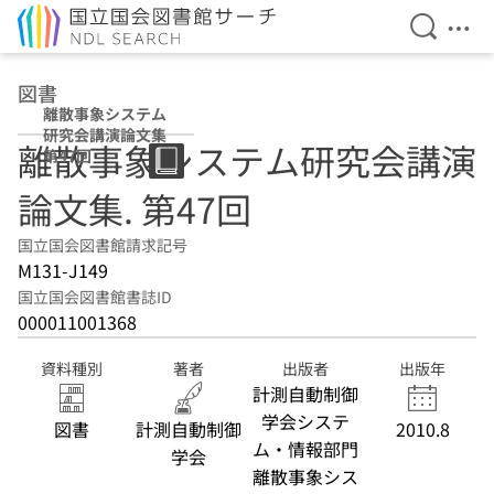
検索を開
メニ
本文へ移動
図書
離散事象システム
研究会講演論文集
離散事象システム研究会講演
第47回
論文集. 第47回
国立国会図書館請求記号
M131-J149
国立国会図書館書誌ID
000011001368
資料種別
著者
出版者
出版年
計測自動制御
学会システ
図書
計測自動制御
2010.8
ム・情報部門
学会
離散事象シス