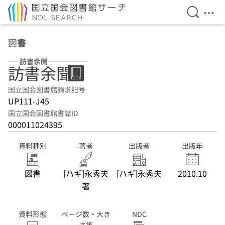
検索を開
メニ
本文へ移動
図書
訪書余聞
訪書余聞
国立国会図書館請求記号
UP111-J45
国立国会図書館書誌ID
000011024395
資料種別
著者
出版者
出版年
図書
[ハギ]永秀夫
[ハギ]永秀夫
2010.10
著
資料形態
ページ数・大き
NDC