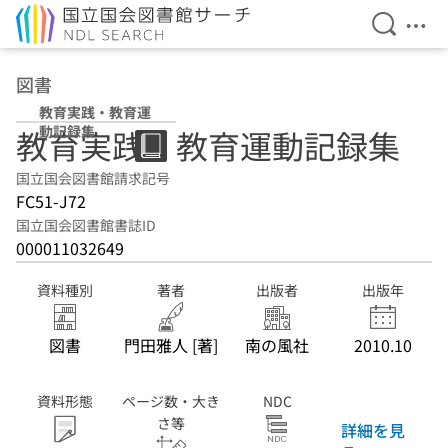
検索を開
メニ
本文へ移動
図書
教育実践・教育運
動記録集
教育実践・教育運動記録集
国立国会図書館請求記号
FC51-J72
国立国会図書館書誌ID
000011032649
資料種別
著者
出版者
出版年
図書
門田雅人 [著]
南の風社
2010.10
資料形態
ページ数・大き
NDC
さ等
詳細を見